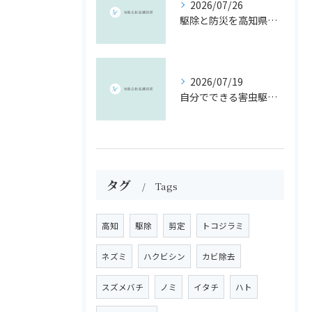
2026/07/26
駆除と防災を高知県南国市のリスクに即した安全対策ガイド
2026/07/19
自分でできる害虫駆除と手作り駆除液の安心ガイド
タグ
Tags
高知
駆除
剪定
トコジラミ
ネズミ
ハクビシン
カビ除去
スズメバチ
ノミ
イタチ
ハト