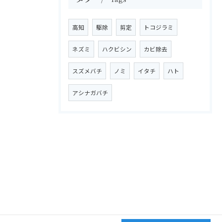
高知
駆除
剪定
トコジラミ
ネズミ
ハクビシン
カビ除去
スズメバチ
ノミ
イタチ
ハト
アシナガバチ