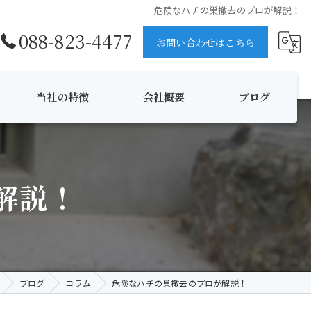
危険なハチの巣撤去のプロが解説！
088-823-4477
お問い合わせはこちら
当社の特徴
会社概要
ブログ
ハチ
コラム
解説！
消毒
伐採
夜間対応
無料見積
ブログ
コラム
危険なハチの巣撤去のプロが解説！