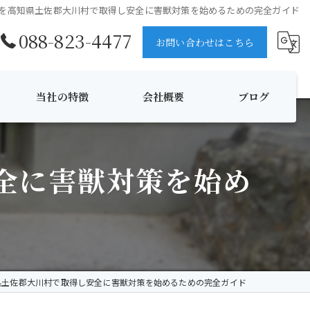
を高知県土佐郡大川村で取得し安全に害獣対策を始めるための完全ガイド
088-823-4477
お問い合わせはこちら
当社の特徴
会社概要
ブログ
ハチ
コラム
全に害獣対策を始め
消毒
伐採
夜間対応
無料見積
県土佐郡大川村で取得し安全に害獣対策を始めるための完全ガイド