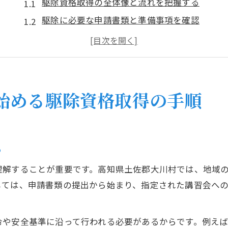
駆除資格取得の全体像と流れを把握する
駆除に必要な申請書類と準備事項を確認
講習会や試験日程の最新情報をチェック
駆除資格取得時に役立つポイントの紹介
駆除手続きの注意点と失敗しない方法
駆除に必要な知識と資格のポイント解説
始める駆除資格取得の手順
駆除資格取得に不可欠な基礎知識とは
現場で役立つ駆除専門知識の習得方法
駆除資格に求められる法的要件を解説
る
駆除活動で生かせる公的資格の種類
理解することが重要です。高知県土佐郡大川村では、地域
駆除のリスク管理と安全対策のポイント
しては、申請書類の提出から始まり、指定された講習会へ
大川村の暮らしを守る駆除資格取得の流れ
駆除資格取得が地域に与える影響とは
令や安全基準に沿って行われる必要があるからです。例え