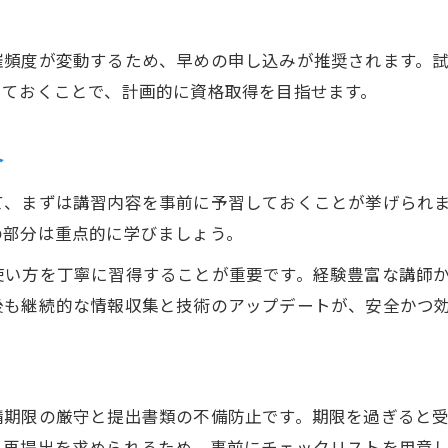
資格取得で広がる地域貢献の可能性
駆除活動を通じた暮らしの質向上の実感
催頻度が変動するため、早めの申し込みが推奨されます。
駆除資格取得がもたらす協力体制の強化
しておくことで、計画的に資格取得を目指せます。
安全に駆除を行うための法的注意点まとめ
駆除資格保有者が守るべき法律を確認
介
違法駆除を避けるための注意事項整理
て、まずは講習内容を事前に予習しておくことが挙げられ
駆除時に必要な許可や届け出の流れ
の部分は重点的に学びましょう。
安全に駆除活動を進める対策ポイント
使い方を丁寧に習得することが重要です。経験豊富な講師
駆除資格者が知っておきたい事例集
後も継続的な情報収集と技術のアップデートが、安全かつ
請期限の厳守と提出書類の不備防止です。期限を過ぎると
と再提出を求められるため、事前にチェックリストを用意