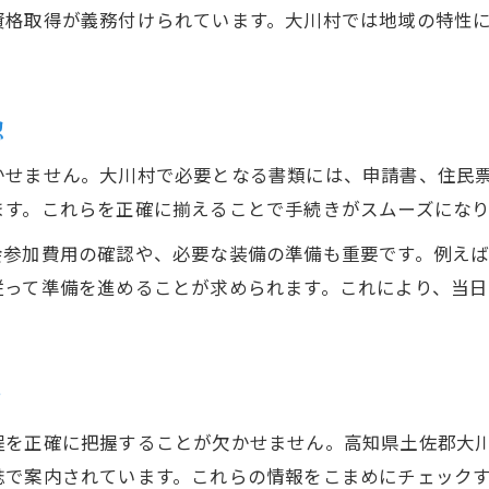
駆除活動で暮らしを守るための流れ解説
資格取得が義務付けられています。大川村では地域の特性
駆除資格取得後の地域貢献のステップ
住民と連携した駆除の実践的な方法
駆除資格を活かすためのサポート活用
認
駆除資格を活かした害獣対策の実践法とは
かせません。大川村で必要となる書類には、申請書、住民
駆除資格取得者の現場での活用事例
ます。これらを正確に揃えることで手続きがスムーズになり
駆除実践で守るべき基本ルールを知る
会参加費用の確認や、必要な装備の準備も重要です。例え
効果的な害獣駆除方法と注意点の整理
従って準備を進めることが求められます。これにより、当
駆除活動の成果を上げる実践ポイント
地域と協働した駆除の進め方の工夫
地域貢献に繋がる駆除資格の価値を知る
ク
駆除資格が地域社会にもたらす価値とは
程を正確に把握することが欠かせません。高知県土佐郡大
駆除による農林業被害の軽減事例を紹介
誌で案内されています。これらの情報をこまめにチェック