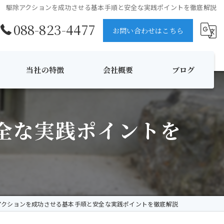
駆除アクションを成功させる基本手順と安全な実践ポイントを徹底解説
088-823-4477
お問い合わせはこちら
当社の特徴
会社概要
ブログ
ハチ
コラム
全な実践ポイントを
消毒
伐採
夜間対応
無料見積
アクションを成功させる基本手順と安全な実践ポイントを徹底解説