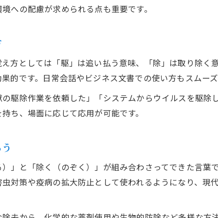
初めての駆除アクション手順を徹底解説
環境への配慮が求められる点も重要です。
害虫を効果的に駆除するための実践方法
駆除アクション時に陥りやすい注意点まとめ
方
駆除の準備から後片付けまでの流れを紹介
覚え方としては「駆」は追い払う意味、「除」は取り除く
ウニ駆除や特殊事例のポイントも解説
効果的です。日常会話やビジネス文書での使い方もスムーズ
害獣や害虫駆除の法律面にも注目
獣の駆除作業を依頼した」「システムからウイルスを駆除
駆除アクションを行う際の法律知識の基本
を持ち、場面に応じて応用が可能です。
一般人が駆除できる害獣とは何かを解説
鳥獣保護管理法と駆除の関係を押さえよう
ろう
駆除アクションで知っておきたい許可と規制
る）」と「除く（のぞく）」が組み合わさってできた言葉
法令に従った安全な駆除のポイント
害虫対策や疫病の拡大防止として使われるようになり、現
再発防止につながる駆除のコツまとめ
駆除後の再発防止策をしっかり実践する方法
な除去から、化学的な薬剤使用や生物的防除など多様な方