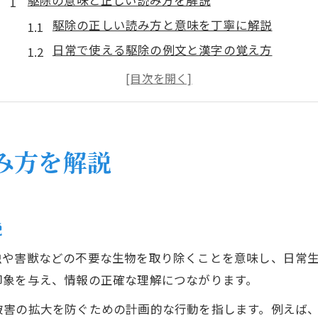
駆除の意味と正しい読み方を解説
駆除の正しい読み方と意味を丁寧に解説
日常で使える駆除の例文と漢字の覚え方
駆除の語源や歴史的な背景について知ろう
駆除という言葉の使い方と場面別のポイント
害虫・害獣駆除における読み方の注意点
安全な駆除アクションの基本を知ろう
み方を解説
安全に始める駆除アクションの基本ステップ
駆除時に知っておきたい身の守り方と注意点
家庭で駆除する際のリスク回避ポイント
説
ペットや子供がいる家庭での駆除の安全対策
虫や害獣などの不要な生物を取り除くことを意味し、日常
駆除アクションで使えるおすすめ道具の選び方
印象を与え、情報の正確な理解につながります。
実践できる駆除の手順と注意点
被害の拡大を防ぐための計画的な行動を指します。例えば