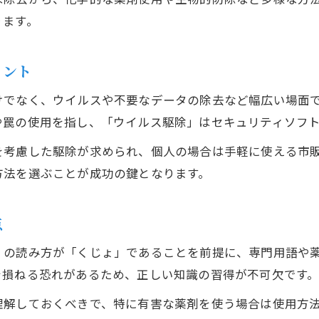
日常生活でできる駆除と予防のコツを紹介
ります。
駆除アクション後に行うべきチェックポイント
害虫や害獣の侵入経路を封じる工夫
イント
ベイト剤や忌避剤を活用した駆除の継続法
けでなく、ウイルスや不要なデータの除去など幅広い場面
駆除アクションの成功事例から学ぶポイント
や罠の使用を指し、「ウイルス駆除」はセキュリティソフ
駆除アクション実践者の成功体験を紹介
を考慮した駆除が求められ、個人の場合は手軽に使える市
再発を防いだ駆除の工夫や取り組み事例
方法を選ぶことが成功の鍵となります。
駆除アクションで得た安心と学びのまとめ
動画や体験談から学ぶ駆除のポイント
点
駆除の専門家が教える実践的アドバイス
」の読み方が「くじょ」であることを前提に、専門用語や
を損ねる恐れがあるため、正しい知識の習得が不可欠です
理解しておくべきで、特に有害な薬剤を使う場合は使用方