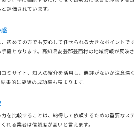
保証付き駆除で長期的な安心を実現
ると評価されています。
駆除会社が行うアフターフォローの内容
再発防止に役立つ駆除会社の提案事例
心感
プロに任せて納得の駆除を実現するには
は、初めての方でも安心して任せられる大きなポイントで
駆除のプロが対応するメリットを解説
る手段となります。高知県安芸郡芸西村の地域情報が反映
専門業者による駆除と自分での対処の違い
納得できる駆除を実現する相談のコツ
口コミサイト、知人の紹介を活用し、悪評がないか注意深
駆除後も安心できる業者選びの決め手
、結果的に駆除の成功率も高まります。
プロの視点で最適な駆除方法を提案
較
応力を比較することは、納得して依頼するための重要なス
てくれる業者は信頼度が高いと言えます。