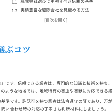
駆除会社選びで重視すべき信頼の基準
実績豊富な駆除会社を見極める方法
駆除の専門性が高い業者が人気の理由
口コミで評判の駆除会社に依頼する安心感
無料見積もりで駆除会社の対応力を比較
高知県安芸郡芸西村での駆除依頼の注意点
選ぶコツ
芸西村の駆除依頼で確認すべき対応範囲
駆除の見積もり内容と追加費用の注意点
現地調査の丁寧さが駆除満足度を左右
駆除依頼時のトラブルを防ぐポイント
性」です。信頼できる業者は、専門的な知識と技術を持ち
地域密着の駆除会社で迅速対応を実現
村のような地域では、地域特有の害虫や害獣に対応できる
被害を防ぐための駆除会社活用術
の基準です。許認可を持つ業者は法令遵守の証であり、万
駆除会社の定期点検で被害を未然に防ぐ
、問い合わせ時の対応の丁寧さも判断材料にしましょう。