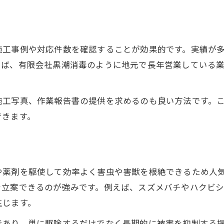
害虫・害獣の早期駆除で安心な暮らしを守る
駆除前に知っておきたい予防対策のコツ
駆除会社との連携で再発防止を強化する
施工事例や対応件数を確認することが効果的です。実績が
プロによる駆除相談で適切な対応を選択
えば、有限会社黒潮消毒のように地元で長年営業している
迅速対応の駆除で安心な暮らしを実現
駆除会社のスピード対応が安心の決め手
施工写真、作業報告書の提供を求めるのも良い方法です。
急な害虫駆除も迅速な出動で即日解決
できます。
駆除依頼時の電話相談がトラブル防止に効果
早期駆除で被害拡大を食い止めるポイント
駆除会社選びは対応時間も比較しよう
や薬剤を駆使して効率よく害虫や害獣を根絶できるため人
芸西村で再発防止も安心の駆除方法
を立案できるのが強みです。例えば、スズメバチやハクビ
駆除後の再発防止策を徹底解説
生じます。
侵入経路の封鎖で駆除効果を長持ち
であり、単に駆除するだけでなく長期的に被害を抑制する