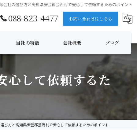
除会社の選び方と高知県安芸郡芸西村で安心して依頼するためのポイント
088-823-4477
お問い合わせはこちら
当社の特徴
会社概要
ブログ
ハチ
コラム
安心して依頼するた
消毒
伐採
夜間対応
無料見積
の選び方と高知県安芸郡芸西村で安心して依頼するためのポイント