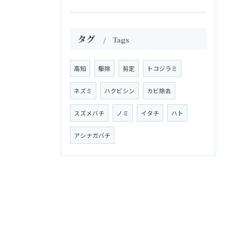
タグ
Tags
高知
駆除
剪定
トコジラミ
ネズミ
ハクビシン
カビ除去
スズメバチ
ノミ
イタチ
ハト
アシナガバチ